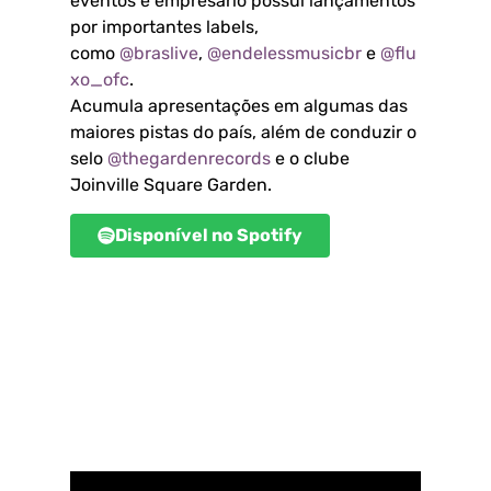
eventos e empresário possui lançamentos
por importantes labels,
como
@braslive
,
@endelessmusicbr
e
@flu
xo_ofc
.
Acumula apresentações em algumas das
maiores pistas do país, além de conduzir o
selo
@thegardenrecords
e o clube
Joinville Square Garden.
Disponível no Spotify