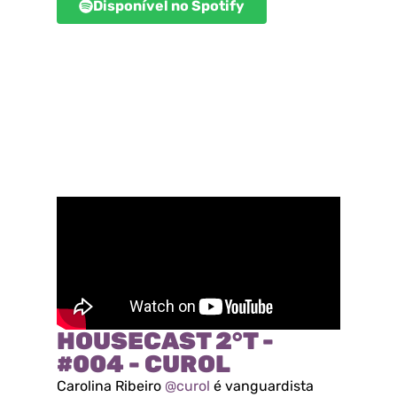
Disponível no Spotify
HOUSECAST 2°T -
#004 - CUROL
Carolina Ribeiro
@curol
é vanguardista