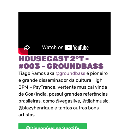
HOUSECAST 2°T -
#003 - GROUNDBASS
Tiago Ramos aka
@groundbass
é pioneiro
e grande disseminador da cultura High
BPM – PsyTrance, vertente musical vinda
de Goa/Índia, possui grandes referências
brasileiras, como @vegaslive, @tijahmusic,
@blazyhenrique e tantos outros bons
artistas.
Disponível no Spotify