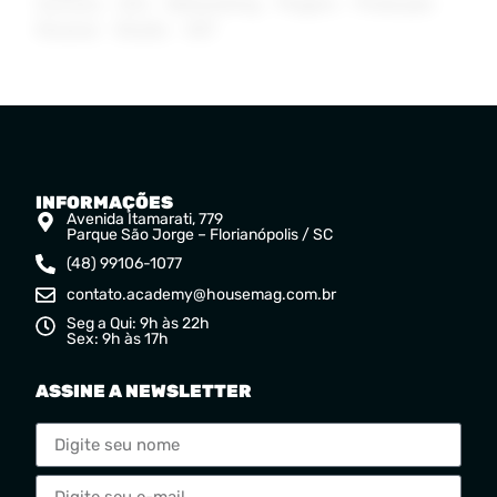
Carreira
DJs
Networking
Plugins
Produção
Musical
Studio
VST
INFORMAÇÕES
Avenida Itamarati, 779
Parque São Jorge – Florianópolis / SC
(48) 99106-1077
contato.academy@housemag.com.br
Seg a Qui: 9h às 22h
Sex: 9h às 17h
ASSINE A NEWSLETTER