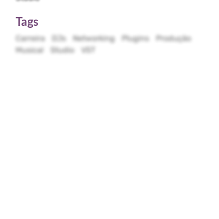
Tags
Carreira
DJs
Networking
Plugins
Produção
Musical
Studio
VST