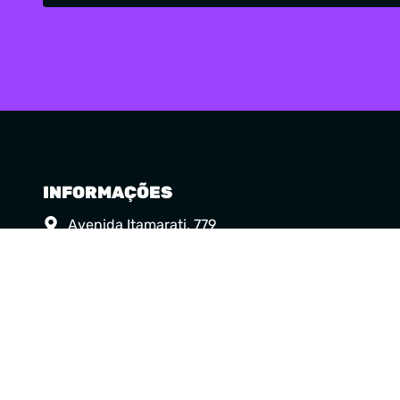
INFORMAÇÕES
Avenida Itamarati, 779
Parque São Jorge – Florianópolis / SC
(48) 99106-1077
contato.academy@housemag.com.br
Seg a Qui: 9h às 22h
Sex: 9h às 17h
House Mag Academy – Todos os direitos reservados.